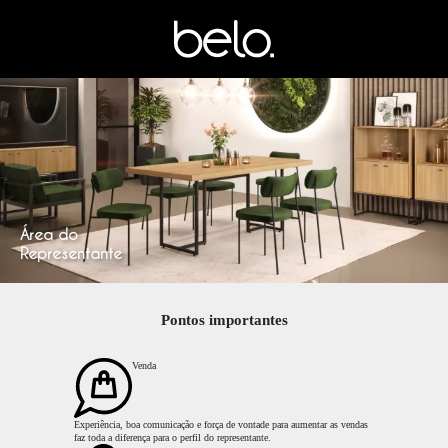
Área do
Representante
Pontos importantes
Venda
Experiência, boa comunicação e força de vontade para aumentar as vendas
faz toda a diferença para o perfil do representante.