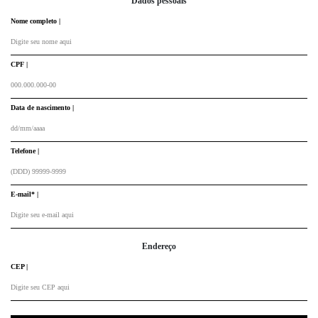
Dados pessoais
Nome completo |
CPF |
Data de nascimento |
Telefone |
E-mail* |
Endereço
CEP |